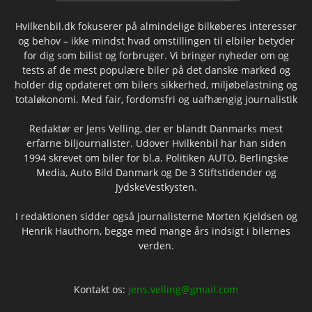
Hvilkenbil.dk fokuserer på almindelige bilkøberes interesser
og behov – ikke mindst hvad omstillingen til elbiler betyder
for dig som bilist og forbruger. Vi bringer nyheder om og
tests af de mest populære biler på det danske marked og
holder dig opdateret om bilers sikkerhed, miljøbelastning og
totaløkonomi. Med fair, fordomsfri og uafhængig journalistik
Redaktør er Jens Velling, der er blandt Danmarks mest
erfarne biljournalister. Udover Hvilkenbil har han siden
1994 skrevet om biler for bl.a. Politiken AUTO, Berlingske
Media, Auto Bild Danmark og De 3 Stiftstidender og
JydskeVestkysten.
I redaktionen sidder også journalisterne Morten Kjeldsen og
Henrik Hauthorn, begge med mange års indsigt i bilernes
verden.
Kontakt os:
jens.velling@gmail.com