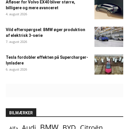
Afløser for Volvo EX40 bliver større,
billigere og mere avanceret
4. august 2026
Vild efterspørgsel: BMW øger produktion
af elektrisk 3-serie
7. august 2026
Tesla fordobler effekten på Supercharger-
lynladere
6. august 2026
BILMÆRKER
BMW
BYD
Audi
Citroën
Alfa