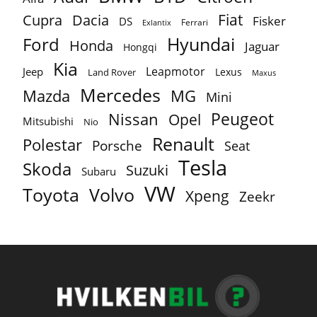
Fiat
Cupra
Dacia
Fisker
DS
Ferrari
Exlantix
Ford
Hyundai
Honda
Jaguar
Hongqi
Kia
Leapmotor
Jeep
Lexus
Land Rover
Maxus
Mercedes
MG
Mazda
Mini
Peugeot
Nissan
Opel
Mitsubishi
Nio
Renault
Polestar
Porsche
Seat
Tesla
Skoda
Suzuki
Subaru
VW
Toyota
Volvo
Xpeng
Zeekr