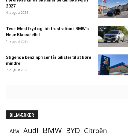
Førerløse kinesiske biler på danske veje i
2027
4. august 2026
Test: Mest fryd og lidt frustration i BMW’s
Neue Klasse elbil
1. august 2026
Stigende benzinpriser får bilister til at køre
mindre
7. august 2026
BILMÆRKER
BMW
BYD
Audi
Citroën
Alfa