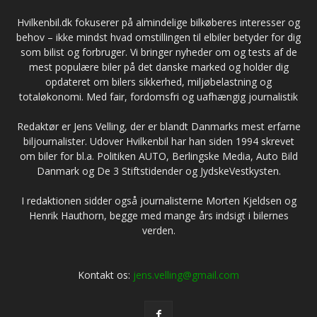
Hvilkenbil.dk fokuserer på almindelige bilkøberes interesser og
behov – ikke mindst hvad omstillingen til elbiler betyder for dig
som bilist og forbruger. Vi bringer nyheder om og tests af de
mest populære biler på det danske marked og holder dig
opdateret om bilers sikkerhed, miljøbelastning og
totaløkonomi. Med fair, fordomsfri og uafhængig journalistik
Redaktør er Jens Velling, der er blandt Danmarks mest erfarne
biljournalister. Udover Hvilkenbil har han siden 1994 skrevet
om biler for bl.a. Politiken AUTO, Berlingske Media, Auto Bild
Danmark og De 3 Stiftstidender og JydskeVestkysten.
I redaktionen sidder også journalisterne Morten Kjeldsen og
Henrik Hauthorn, begge med mange års indsigt i bilernes
verden.
Kontakt os:
jens.velling@gmail.com