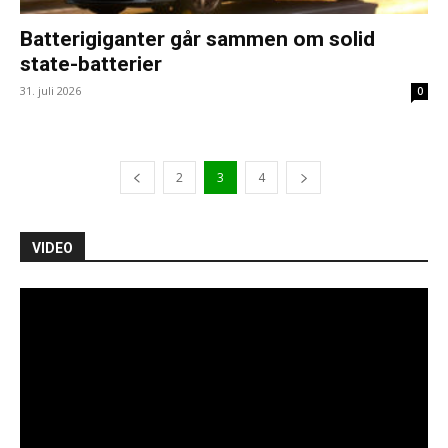
Batterigiganter går sammen om solid
state-batterier
31. juli 2026
0
2
3
4
VIDEO