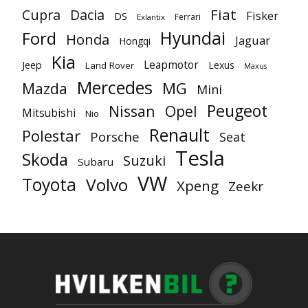
Fiat
Cupra
Dacia
Fisker
DS
Ferrari
Exlantix
Ford
Hyundai
Honda
Jaguar
Hongqi
Kia
Leapmotor
Jeep
Lexus
Land Rover
Maxus
Mercedes
MG
Mazda
Mini
Peugeot
Nissan
Opel
Mitsubishi
Nio
Renault
Polestar
Porsche
Seat
Tesla
Skoda
Suzuki
Subaru
VW
Toyota
Volvo
Xpeng
Zeekr