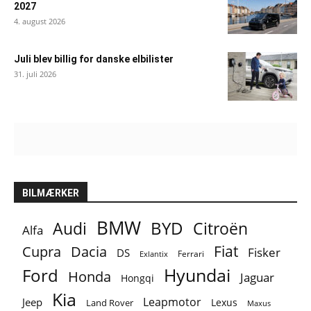
2027
4. august 2026
Juli blev billig for danske elbilister
31. juli 2026
BILMÆRKER
BMW
BYD
Audi
Citroën
Alfa
Fiat
Cupra
Dacia
Fisker
DS
Ferrari
Exlantix
Ford
Hyundai
Honda
Jaguar
Hongqi
Kia
Leapmotor
Jeep
Lexus
Land Rover
Maxus