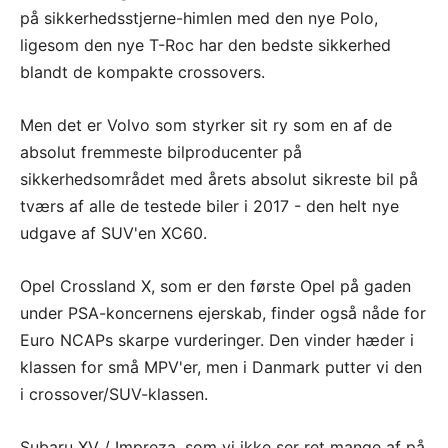
på sikkerhedsstjerne-himlen med den nye Polo,
ligesom den nye T-Roc har den bedste sikkerhed
blandt de kompakte crossovers.
Men det er Volvo som styrker sit ry som en af de
absolut fremmeste bilproducenter på
sikkerhedsområdet med årets absolut sikreste bil på
tværs af alle de testede biler i 2017 - den helt nye
udgave af SUV'en XC60.
Opel Crossland X, som er den første Opel på gaden
under PSA-koncernens ejerskab, finder også nåde for
Euro NCAPs skarpe vurderinger. Den vinder hæder i
klassen for små MPV'er, men i Danmark putter vi den
i crossover/SUV-klassen.
Subaru XV / Impreza, som vi ikke ser ret mange af på