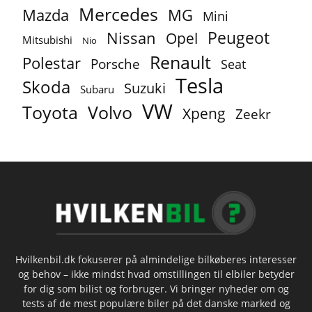
Mercedes
MG
Mazda
Mini
Peugeot
Nissan
Opel
Mitsubishi
Nio
Renault
Polestar
Porsche
Seat
Tesla
Skoda
Suzuki
Subaru
VW
Toyota
Volvo
Xpeng
Zeekr
Hvilkenbil.dk fokuserer på almindelige bilkøberes interesser
og behov – ikke mindst hvad omstillingen til elbiler betyder
for dig som bilist og forbruger. Vi bringer nyheder om og
tests af de mest populære biler på det danske marked og