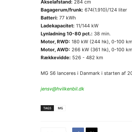
Akselafstand:
284 cm
Bagagerum/frunk:
674(1.910)/124 liter
Batteri:
77 kWh
Ladekapacitet:
11/144 kW
Lynladning 10-80 pct.:
38 min.
Motor, RWD:
180 kW (244 hk), 0-100 km/
Motor, AWD:
266 kW (361 hk), 0-100 km/
Rækkevidde:
526 - 482 km
MG S6 lanceres i Danmark i starten af 2
jensv@hvilkenbil.dk
TAGS
MG