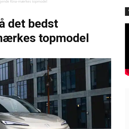
ælgende Kina-mærkes topmodel
på det bedst
mærkes topmodel