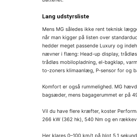
Lang udstyrsliste
Mens MG således ikke rent teknisk lægger
når man kigger på listen over standardu
hedder meget passende Luxury og indeho
nævner i flæng: Head-up display, trådlø
trådløs mobilopladning, el-bagklap, varme
to-zoners klimaanlæg, P-sensor for og b
Komfort er også rummelighed. MG hævder
bagsæder, mens bagagerummet er på 493 li
Vil du have flere kræfter, koster Perfo
266 kW (362 hk), 540 Nm og en rækkevi
Her klares 0–100 km/t på blot 5,1 sekund