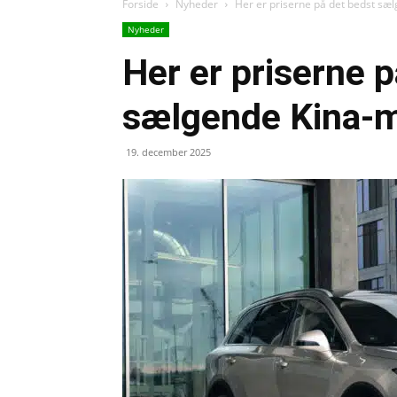
Forside
Nyheder
Her er priserne på det bedst s
Nyheder
Her er priserne 
sælgende Kina-
19. december 2025