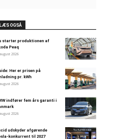
LÆS OGSÅ
 starter produktionen af
koda Peaq
 august 2026
ide: Her er prisen på
nladning pr. kWh
 august 2026
W indfører fem års garanti i
anmark
 august 2026
cid udskyder afgørende
sla-konkurrent til 2027