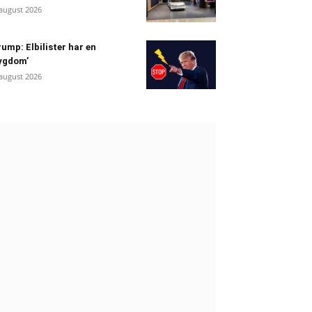
 august 2026
ump: Elbilister har en
ygdom’
 august 2026