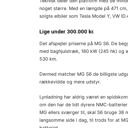
Teknisk deler den platform med de min
noget større. Med en længde på 471 cm,
solgte elbiler som Tesla Model Y, VW ID
Lige under 300.000 kr.
Det afspejler priserne på MG S6. De beg
med baghjulstræk, 180 kW (245 hk) og e
530 km.
Dermed matcher MG S6 de billigste udga
rækkevidde og mere udstyr.
Lynladning har aldrig været en spidskom
om den har de lidt dyrere NMC-batterier 
MG ellers sværger til, skal S6 bruge 38 m
langsomme side i dag, til trods for at
batteriet.