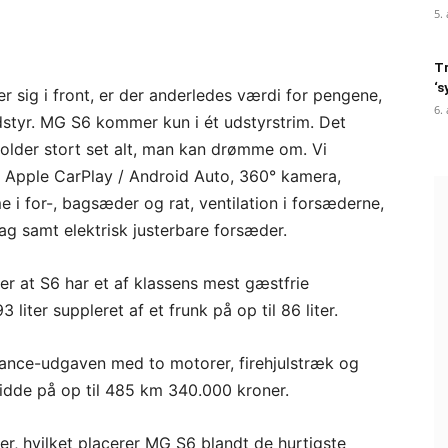
5.
Tr
‘s
 sig i front, er der anderledes værdi for pengene,
6.
dstyr. MG S6 kommer kun i ét udstyrstrim. Det
lder stort set alt, man kan drømme om. Vi
s Apple CarPlay / Android Auto, 360° kamera,
 i for-, bagsæder og rat, ventilation i forsæderne,
ag samt elektrisk justerbare forsæder.
 at S6 har et af klassens mest gæstfrie
ter suppleret af et frunk på op til 86 liter.
rmance-udgaven med to motorer, firehjulstræk og
dde på op til 485 km 340.000 kroner.
er, hvilket placerer MG S6 blandt de hurtigste