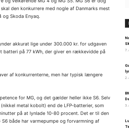
dre og velkørende MG 4 og MG S5. MG S6 er dog
 skal den konkurrere med nogle af Danmarks mest
.4 og Skoda Enyaq.
Nu
ynder akkurat lige under 300.000 kr. for udgaven
S
7.
t batteri på 77 kWh, der giver en rækkevidde på
Gu
ly
ver af konkurrenterne, men har typisk længere
2.
BM
petence for MG, og det gælder heller ikke S6. Selv
D
(nikkel metal kobolt) end de LFP-batterier, som
3.
inutter på at lynlade 10-80 procent. Det er til den
 MG S6 både har varmepumpe og forvarmning af
Lu
Te