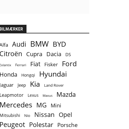
BILMÆRKER
BMW
BYD
Audi
Alfa
Citroën
Cupra
Dacia
DS
Ford
Fiat
Fisker
Ferrari
Exlantix
Hyundai
Honda
Hongqi
Kia
Jaguar
Jeep
Land Rover
Mazda
Leapmotor
Lexus
Maxus
Mercedes
MG
Mini
Nissan
Opel
Mitsubishi
Nio
Peugeot
Polestar
Porsche