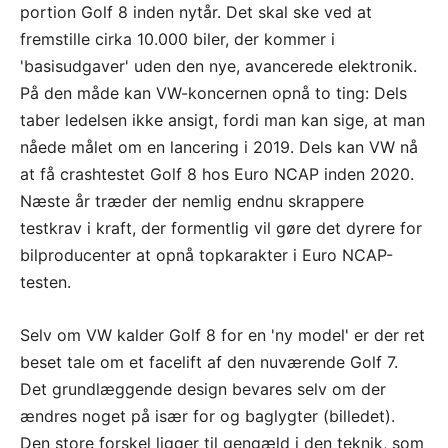
portion Golf 8 inden nytår. Det skal ske ved at
fremstille cirka 10.000 biler, der kommer i
'basisudgaver' uden den nye, avancerede elektronik.
På den måde kan VW-koncernen opnå to ting: Dels
taber ledelsen ikke ansigt, fordi man kan sige, at man
nåede målet om en lancering i 2019. Dels kan VW nå
at få crashtestet Golf 8 hos Euro NCAP inden 2020.
Næste år træder der nemlig endnu skrappere
testkrav i kraft, der formentlig vil gøre det dyrere for
bilproducenter at opnå topkarakter i Euro NCAP-
testen.
Selv om VW kalder Golf 8 for en 'ny model' er der ret
beset tale om et facelift af den nuværende Golf 7.
Det grundlæggende design bevares selv om der
ændres noget på især for og baglygter (billedet).
Den store forskel ligger til gengæld i den teknik, som