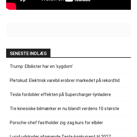
SENESTE INDLÆG
Trump: Elbilister har en ‘sygdom’
Pletskud: Elektrisk varebil erobrer markedet på rekordtid
Tesla fordobler effekten på Supercharger-lynladere
Tre kinesiske bilmærker er nu blandt verdens 10 største
Porsche-chef fastholder zig-zag kurs for elbiler
Lucid udskyder afgørende Tesla-konkurrent til 2027