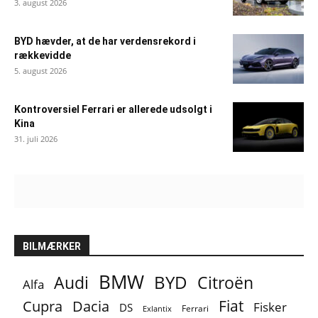
3. august 2026
BYD hævder, at de har verdensrekord i
rækkevidde
5. august 2026
Kontroversiel Ferrari er allerede udsolgt i
Kina
31. juli 2026
BILMÆRKER
BMW
BYD
Audi
Citroën
Alfa
Fiat
Cupra
Dacia
Fisker
DS
Ferrari
Exlantix