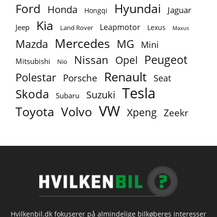
Ford
Hyundai
Honda
Jaguar
Hongqi
Kia
Leapmotor
Jeep
Lexus
Land Rover
Maxus
Mercedes
MG
Mazda
Mini
Peugeot
Nissan
Opel
Mitsubishi
Nio
Renault
Polestar
Porsche
Seat
Tesla
Skoda
Suzuki
Subaru
VW
Toyota
Volvo
Xpeng
Zeekr
Hvilkenbil.dk fokuserer på almindelige bilkøberes interesser