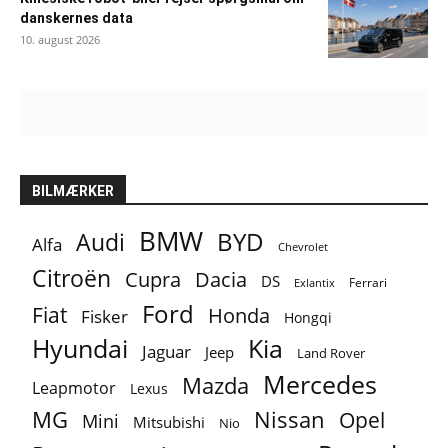
danskernes data
10. august 2026
BILMÆRKER
BMW
BYD
Audi
Alfa
Chevrolet
Citroën
Cupra
Dacia
DS
Ferrari
Exlantix
Ford
Fiat
Honda
Fisker
Hongqi
Hyundai
Kia
Jaguar
Jeep
Land Rover
Mercedes
Mazda
Leapmotor
Lexus
MG
Nissan
Opel
Mini
Mitsubishi
Nio