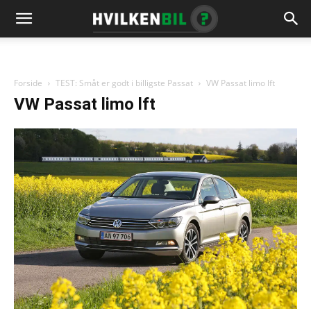
Forside
TEST: Småt er godt i billigste Passat
VW Passat limo lft
VW Passat limo lft