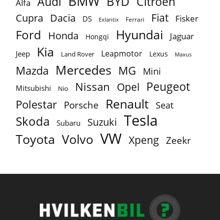
BMW
BYD
Audi
Citroën
Alfa
Fiat
Cupra
Dacia
Fisker
DS
Ferrari
Exlantix
Ford
Hyundai
Honda
Jaguar
Hongqi
Kia
Leapmotor
Jeep
Lexus
Land Rover
Maxus
Mercedes
MG
Mazda
Mini
Peugeot
Nissan
Opel
Mitsubishi
Nio
Renault
Polestar
Porsche
Seat
Tesla
Skoda
Suzuki
Subaru
VW
Toyota
Volvo
Xpeng
Zeekr