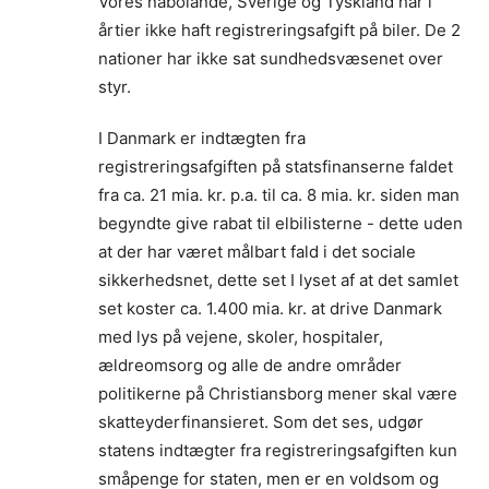
Vores nabolande, Sverige og Tyskland har i
årtier ikke haft registreringsafgift på biler. De 2
nationer har ikke sat sundhedsvæsenet over
styr.
I Danmark er indtægten fra
registreringsafgiften på statsfinanserne faldet
fra ca. 21 mia. kr. p.a. til ca. 8 mia. kr. siden man
begyndte give rabat til elbilisterne - dette uden
at der har været målbart fald i det sociale
sikkerhedsnet, dette set I lyset af at det samlet
set koster ca. 1.400 mia. kr. at drive Danmark
med lys på vejene, skoler, hospitaler,
ældreomsorg og alle de andre områder
politikerne på Christiansborg mener skal være
skatteyderfinansieret. Som det ses, udgør
statens indtægter fra registreringsafgiften kun
småpenge for staten, men er en voldsom og