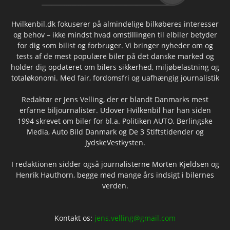
Hvilkenbil.dk fokuserer på almindelige bilkøberes interesser
og behov – ikke mindst hvad omstillingen til elbiler betyder
for dig som bilist og forbruger. Vi bringer nyheder om og
tests af de mest populære biler på det danske marked og
holder dig opdateret om bilers sikkerhed, miljøbelastning og
totaløkonomi. Med fair, fordomsfri og uafhængig journalistik
Redaktør er Jens Velling, der er blandt Danmarks mest
erfarne biljournalister. Udover Hvilkenbil har han siden
1994 skrevet om biler for bl.a. Politiken AUTO, Berlingske
Media, Auto Bild Danmark og De 3 Stiftstidender og
JydskeVestkysten.
I redaktionen sidder også journalisterne Morten Kjeldsen og
Henrik Hauthorn, begge med mange års indsigt i bilernes
verden.
Kontakt os:
jens.velling@gmail.com