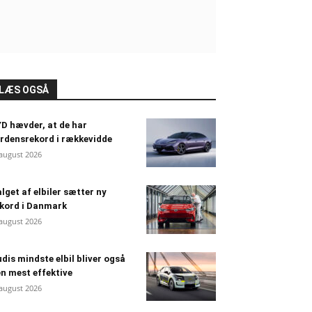
LÆS OGSÅ
D hævder, at de har
rdensrekord i rækkevidde
 august 2026
lget af elbiler sætter ny
kord i Danmark
 august 2026
dis mindste elbil bliver også
n mest effektive
 august 2026