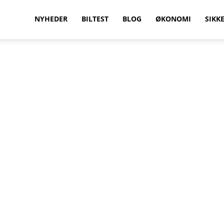
vilkenbil.dk
NYHEDER
BILTEST
BLOG
ØKONOMI
SIKK