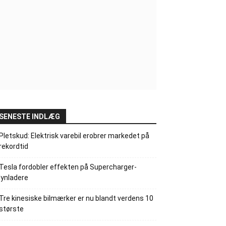
SENESTE INDLÆG
Pletskud: Elektrisk varebil erobrer markedet på
rekordtid
Tesla fordobler effekten på Supercharger-
lynladere
Tre kinesiske bilmærker er nu blandt verdens 10
største