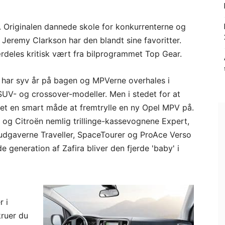
l. Originalen dannede skole for konkurrenterne og
Jeremy Clarkson har den blandt sine favoritter.
rdeles kritisk vært fra bilprogrammet Top Gear.
a har syv år på bagen og MPVerne overhales i
UV- og crossover-modeller. Men i stedet for at
et en smart måde at fremtrylle en ny Opel MPV på.
og Citroën nemlig trillinge-kassevognene Expert,
udgaverne Traveller, SpaceTourer og ProAce Verso
e generation af Zafira bliver den fjerde 'baby' i
r i
kruer du