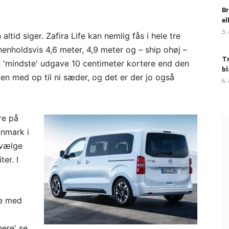
Br
el
3.
tid siger. Zafira Life kan nemlig fås i hele tre
enholdsvis 4,6 meter, 4,9 meter og – ship ohøj –
Tr
 'mindste' udgave 10 centimeter kortere end den
bl
den med op til ni sæder, og det er der jo også
6.
re på
anmark i
 vælge
ter. I
ve med
ere' se