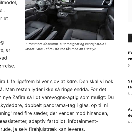
ilmodel,
el.
r et
og
7-tommers ifoskærm, automatgear og kaptajnstole i
e, er
læder. Opel Zafira Life kan fås med alt i udstyr.
BY
vad
ve
ørrelse.
5.
a Life ligefrem bliver sjov at køre. Den skal vi nok
Sa
re
på. Men resten lyder ikke så ringe endda. For det
3.
 nye Zafira så lidt varevogns-agtig som muligt: Du
skydedøre, dobbelt panorama-tag i glas, op til ni
Au
mning' med fire sæder, der vender mod hinanden,
de
eassistenter, adaptiv fartpilot, infotainment-
4.
ude, ja selv firehjulstræk kan leveres.