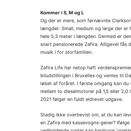
Kommer i S, M og L
Og der er mere, som førnævnte Clarkson al
længder: Small, medium og large der er h
hele 5,3 meter i længden. Dermed er den
snart pensionerede Zafira. Alligevel fås 
musik i for storfamilien.
Zafira Life har netop haft verdenspremie
biludstillingen i Bruxelles og ventes til D
løbet af foråret. I første omgang kan du
mellem to dieselmotorer på 1,5 eller 2,0 li
2021 følger en fuldt eldrevet udgave.
Stadig ikke overbevist om, at du kan le
en Zafira med kassevogns-gener? Ifølge
vedholdende rygter kan hardcore 'opelan