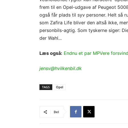
frem til en Opel-udgave af Peugeot 5008
også får plads til syv personer. Helt så 
som Zafira Life bliver den altså ikke, me
personbils-agtig. Som tyskerne siger: Di
der Wahl...
Læs også:
Endnu et par MPVere forsvin
jensv@hvilkenbil.dk
TAGS
Opel
Del