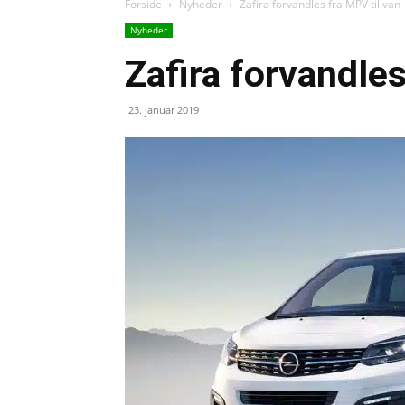
Forside
Nyheder
Zafira forvandles fra MPV til van
Nyheder
Zafira forvandles
23. januar 2019