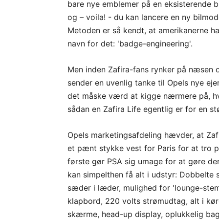
bare nye emblemer på en eksisterende b
og – voila! - du kan lancere en ny bilmod
Metoden er så kendt, at amerikanerne ha
navn for det: 'badge-engineering'.
Men inden Zafira-fans rynker på næsen 
sender en uvenlig tanke til Opels nye ejer
det måske værd at kigge nærmere på, h
sådan en Zafira Life egentlig er for en st
Opels marketingsafdeling hævder, at Zafir
et pænt stykke vest for Paris for at tro 
første gør PSA sig umage for at gøre den
kan simpelthen få alt i udstyr: Dobbelte 
sæder i læder, mulighed for 'lounge-ste
klapbord, 220 volts strømudtag, alt i kør
skærme, head-up display, oplukkelig bagr