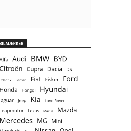
BILMÆRKER
BMW
BYD
Audi
Alfa
Citroën
Cupra
Dacia
DS
Ford
Fiat
Fisker
Ferrari
Exlantix
Hyundai
Honda
Hongqi
Kia
Jaguar
Jeep
Land Rover
Mazda
Leapmotor
Lexus
Maxus
Mercedes
MG
Mini
Nissan
Opel