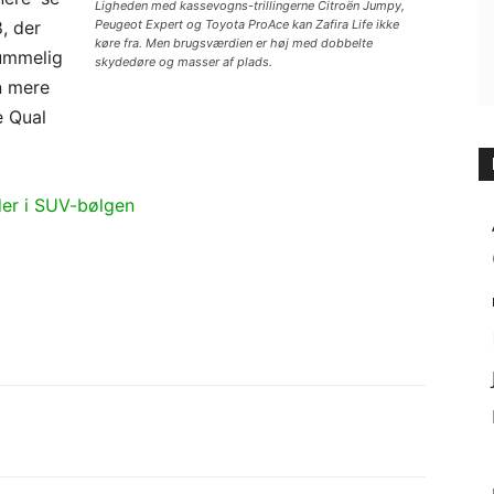
Ligheden med kassevogns-trillingerne Citroën Jumpy,
, der
Peugeot Expert og Toyota ProAce kan Zafira Life ikke
køre fra. Men brugsværdien er høj med dobbelte
rummelig
skydedøre og masser af plads.
n mere
e Qual
der i SUV-bølgen