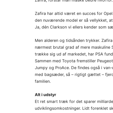
Zafira, forstår man måske bedre hvorfor.
Zafira har altid været en succes for Ope
den nuværende model er så vellykket, at 
Ja, dén Clarkson vi ellers kender som sæ
Men alderen og tidsånden trykker. Zafir
nærmest brutal grad af mere maskuline S
trække sig ud af markedet, har PSA fund
Sammen med Toyota fremstiller Peugeot 
Jumpy og ProAce. De findes også i van-
med bagsæder, så – rigtigt gættet – fjerd
familien.
Alt i udstyr
Et ret smart træk for det sparer milliarde
udviklingsomkostninger. Lidt forenklet s