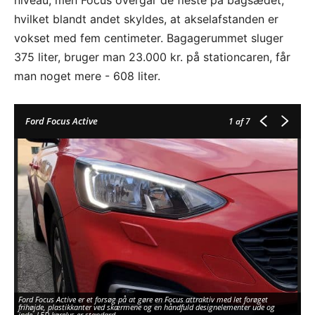
hvilket blandt andet skyldes, at akselafstanden er
vokset med fem centimeter. Bagagerummet sluger
375 liter, bruger man 23.000 kr. på stationcaren, får
man noget mere - 608 liter.
Ford Focus Active
1
af 7
Ford Focus Active er et forsøg på at gøre en Focus attraktiv med let forøget
He
frihøjde, plastikkanter ved skærmene og en håndfuld designelementer ude og
be
inde. LED-kørelys er standard.
ge