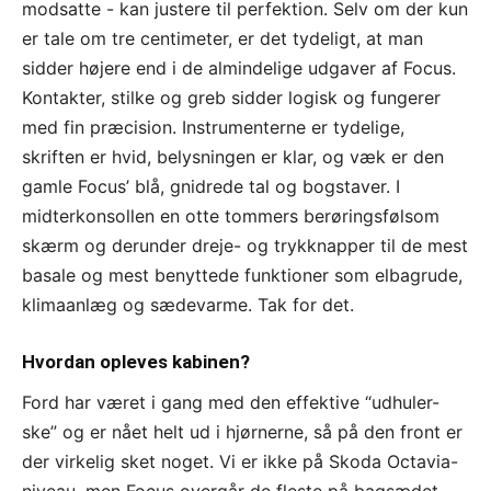
modsatte - kan justere til perfektion. Selv om der kun
er tale om tre centimeter, er det tydeligt, at man
sidder højere end i de almindelige udgaver af Focus.
Kontakter, stilke og greb sidder logisk og fungerer
med fin præcision. Instrumenterne er tydelige,
skriften er hvid, belysningen er klar, og væk er den
gamle Focus’ blå, gnidrede tal og bogstaver. I
midterkonsollen en otte tommers berøringsfølsom
skærm og derunder dreje- og trykknapper til de mest
basale og mest benyttede funktioner som elbagrude,
klimaanlæg og sædevarme. Tak for det.
Hvordan opleves kabinen?
Ford har været i gang med den effektive “udhuler-
ske” og er nået helt ud i hjørnerne, så på den front er
der virkelig sket noget. Vi er ikke på Skoda Octavia-
niveau, men Focus overgår de fleste på bagsædet,