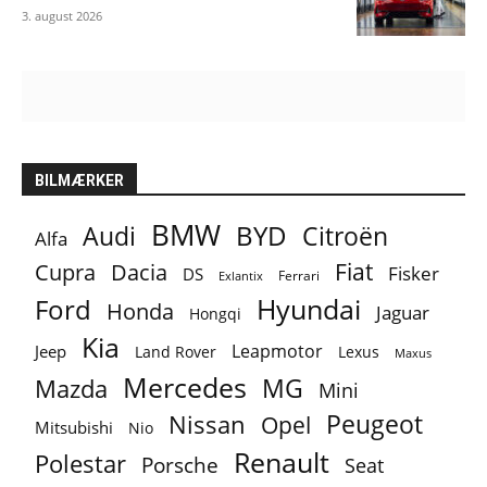
3. august 2026
BILMÆRKER
BMW
BYD
Audi
Citroën
Alfa
Fiat
Cupra
Dacia
Fisker
DS
Ferrari
Exlantix
Ford
Hyundai
Honda
Jaguar
Hongqi
Kia
Leapmotor
Jeep
Lexus
Land Rover
Maxus
Mercedes
MG
Mazda
Mini
Peugeot
Nissan
Opel
Mitsubishi
Nio
Renault
Polestar
Porsche
Seat