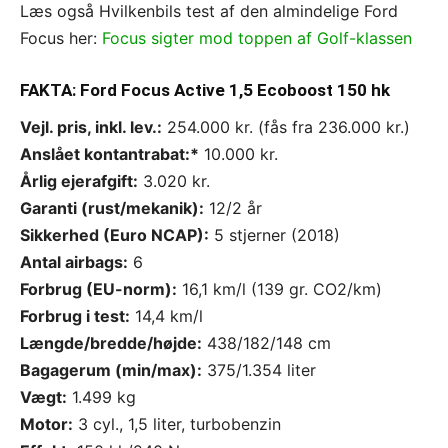
Læs også Hvilkenbils test af den almindelige Ford
Focus her:
Focus sigter mod toppen af Golf-klassen
FAKTA: Ford Focus Active 1,5 Ecoboost 150 hk
Vejl. pris, inkl. lev.:
254.000 kr. (fås fra 236.000 kr.)
Anslået kontantrabat:*
10.000 kr.
Årlig ejerafgift:
3.020 kr.
Garanti (rust/mekanik):
12/2 år
Sikkerhed (Euro NCAP):
5 stjerner (2018)
Antal airbags:
6
Forbrug (EU-norm):
16,1 km/l (139 gr. CO2/km)
Forbrug i test:
14,4 km/l
Længde/bredde/højde:
438/182/148 cm
Bagagerum (min/max):
375/1.354 liter
Vægt:
1.499 kg
Motor:
3 cyl., 1,5 liter, turbobenzin