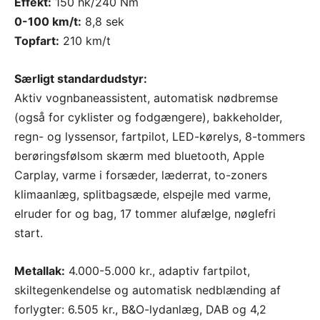
Effekt:
150 hk/240 Nm
0-100 km/t:
8,8 sek
Topfart:
210 km/t
Særligt standardudstyr:
Aktiv vognbaneassistent, automatisk nødbremse
(også for cyklister og fodgængere), bakkeholder,
regn- og lyssensor, fartpilot, LED-kørelys, 8-tommers
berøringsfølsom skærm med bluetooth, Apple
Carplay, varme i forsæder, læderrat, to-zoners
klimaanlæg, splitbagsæde, elspejle med varme,
elruder for og bag, 17 tommer alufælge, nøglefri
start.
Metallak:
4.000-5.000 kr., adaptiv fartpilot,
skiltegenkendelse og automatisk nedblænding af
forlygter: 6.505 kr., B&O-lydanlæg, DAB og 4,2