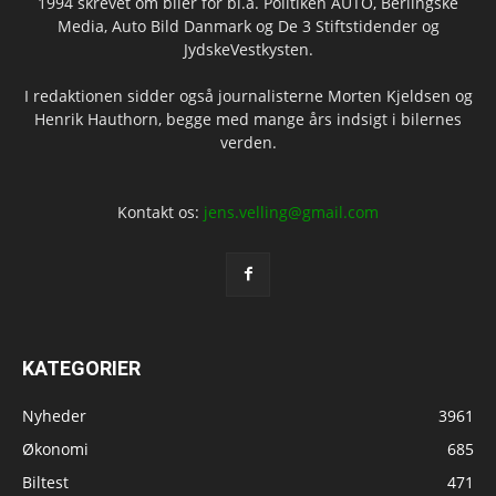
1994 skrevet om biler for bl.a. Politiken AUTO, Berlingske
Media, Auto Bild Danmark og De 3 Stiftstidender og
JydskeVestkysten.
I redaktionen sidder også journalisterne Morten Kjeldsen og
Henrik Hauthorn, begge med mange års indsigt i bilernes
verden.
Kontakt os:
jens.velling@gmail.com
KATEGORIER
Nyheder
3961
Økonomi
685
Biltest
471