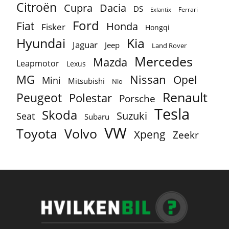
Citroën
Cupra
Dacia
DS
Ferrari
Exlantix
Ford
Fiat
Honda
Fisker
Hongqi
Hyundai
Kia
Jaguar
Jeep
Land Rover
Mercedes
Mazda
Leapmotor
Lexus
MG
Nissan
Opel
Mini
Mitsubishi
Nio
Renault
Peugeot
Polestar
Porsche
Tesla
Skoda
Suzuki
Seat
Subaru
VW
Toyota
Volvo
Xpeng
Zeekr