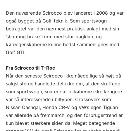
Den nuværende Scirocco blev lanceret i 2008 og var
også bygget på Golf-teknik. Som sportsvogn
betragtet var den nærmest praktisk anlagt med sin
’shooting brake’ form med stor bagklap, og
køreegenskaberne kunne bedst sammenlignes med
Golf GTI.
Fra Scirocco til T-Roc
Når den seneste Scirocco ikke nåede lige så højt på
salgslisterne handlede det ikke om, at den skuffede
som sportsvogn, snarere at bilkøberne ikke længere
var så interesserede i biltypen. Crossovers som
Nissan Qashqai, Honda CR-V og VW’s egen Tiguan
var allerede på fremmarch, og den forbrugertrend er
kun blevet stærkere siden da. Meget betegnende
dropper VW da også Scirocco for at skabe plads til