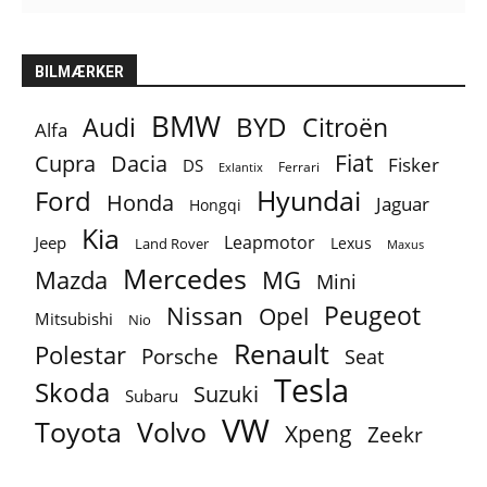
BILMÆRKER
BMW
BYD
Audi
Citroën
Alfa
Fiat
Cupra
Dacia
Fisker
DS
Ferrari
Exlantix
Ford
Hyundai
Honda
Jaguar
Hongqi
Kia
Leapmotor
Jeep
Lexus
Land Rover
Maxus
Mercedes
MG
Mazda
Mini
Peugeot
Nissan
Opel
Mitsubishi
Nio
Renault
Polestar
Porsche
Seat
Tesla
Skoda
Suzuki
Subaru
VW
Toyota
Volvo
Xpeng
Zeekr