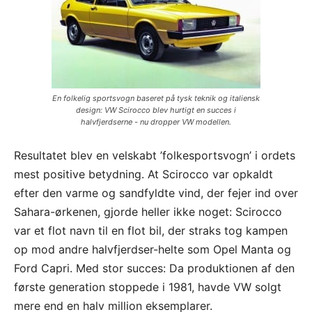
En folkelig sportsvogn baseret på tysk teknik og italiensk
design: VW Scirocco blev hurtigt en succes i
halvfjerdserne - nu dropper VW modellen.
Resultatet blev en velskabt ’folkesportsvogn’ i ordets
mest positive betydning. At Scirocco var opkaldt
efter den varme og sandfyldte vind, der fejer ind over
Sahara-ørkenen, gjorde heller ikke noget: Scirocco
var et flot navn til en flot bil, der straks tog kampen
op mod andre halvfjerdser-helte som Opel Manta og
Ford Capri. Med stor succes: Da produktionen af den
første generation stoppede i 1981, havde VW solgt
mere end en halv million eksemplarer.