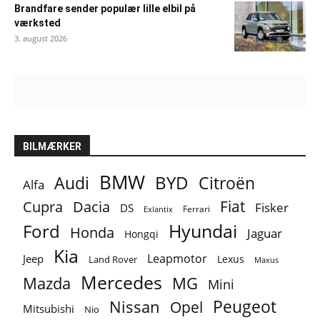
Brandfare sender populær lille elbil på
værksted
3. august 2026
BILMÆRKER
BMW
BYD
Audi
Citroën
Alfa
Fiat
Cupra
Dacia
Fisker
DS
Ferrari
Exlantix
Ford
Hyundai
Honda
Jaguar
Hongqi
Kia
Leapmotor
Jeep
Lexus
Land Rover
Maxus
Mercedes
MG
Mazda
Mini
Peugeot
Nissan
Opel
Mitsubishi
Nio