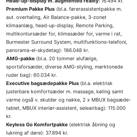
Head-up-display m. augmented reality:
16.494 kr.
Premium Pakke Plus
(bl.a. førerassistentpakke m.
aut. overhaling, Air Balance-pakke, 3-zonet
klimaanlæg, head-up-display, Remote Parking,
multikontursæder for, klimasæder for, varme i rat,
Burmester Surround System, multifunktions-telefoni,
panorama-el-skydetag): 186.048 kr.
AMG-pakke
(bl.a. 20 tommer alufælge,
sportsforsæder, diverse AMG-styling, mørktonede
ruder bag): 60.034 kr.
Executive bagsædepakke Plus
(bl.a. elektrisk
justerbare komfortsæder m. massage, køling samt
varme også v. skulder og nakke, 2 x MBUX bagsæde-
tablet, MBUX interiør-assistent, seleairbag): 115.000
kr.
Keyless Go Komfortpakke
(elektrisk åbning og
lukning af døre): 37.894 kr.