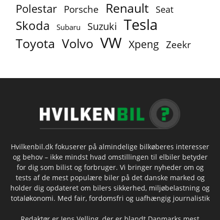
Renault
Polestar
Porsche
Seat
Tesla
Skoda
Suzuki
Subaru
VW
Toyota
Volvo
Xpeng
Zeekr
Hvilkenbil.dk fokuserer på almindelige bilkøberes interesser
og behov – ikke mindst hvad omstillingen til elbiler betyder
for dig som bilist og forbruger. Vi bringer nyheder om og
tests af de mest populære biler på det danske marked og
holder dig opdateret om bilers sikkerhed, miljøbelastning og
totaløkonomi. Med fair, fordomsfri og uafhængig journalistik
Redaktør er Jens Velling, der er blandt Danmarks mest