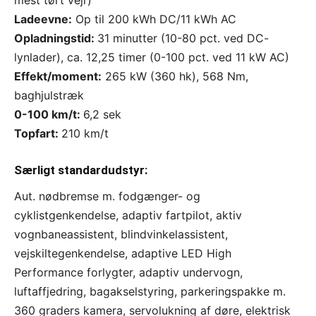
Ladeevne:
Op til 200 kWh DC/
11
kWh AC
Opladningstid:
31
minutter
(
10-80 pct.
ved DC-
lynlader), ca.
12,25
timer (
0-100
pct. ved 11 kW AC)
Effekt/moment:
265 kW (360 hk), 568 Nm,
baghjulstræk
0-100 km/t:
6,2 sek
Topfart:
210 km/t
Særligt standardudstyr:
Aut. nødbremse m. fodgænger- og
cyklistgenkendelse, adaptiv fartpilot, aktiv
vognbaneassistent, blindvinkelassistent,
vejskiltegenkendelse, adaptive LED High
Performance forlygter, adaptiv undervogn,
luftaffjedring, bagakselstyring, parkeringspakke m.
360 graders kamera, servolukning af døre, elektrisk