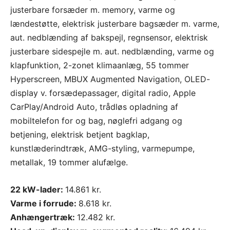
justerbare forsæder m. memory, varme og
lændestøtte, elektrisk justerbare bagsæder m. varme,
aut. nedblænding af bakspejl, regnsensor, elektrisk
justerbare sidespejle m. aut. nedblænding, varme og
klapfunktion, 2-zonet klimaanlæg, 55 tommer
Hyperscreen, MBUX Augmented Navigation, OLED-
display v. forsædepassager, digital radio, Apple
CarPlay/Android Auto, trådløs opladning af
mobiltelefon for og bag, nøglefri adgang og
betjening, elektrisk betjent bagklap,
kunstlæderindtræk, AMG-styling, varmepumpe,
metallak, 19 tommer alufælge.
22 kW-lader:
14.861 kr.
Varme i forrude:
8.618 kr.
Anhængertræk:
12.482 kr.