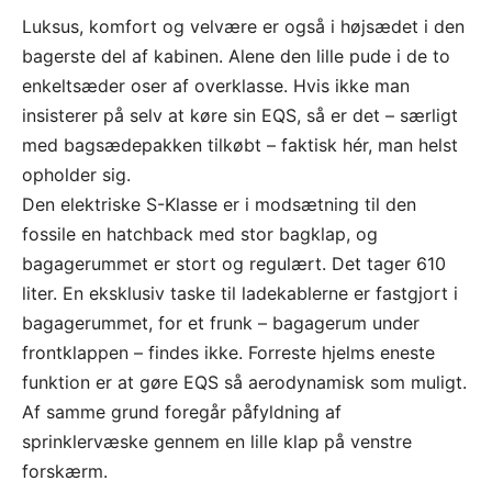
Luksus, komfort og velvære er også i højsædet i den
bagerste del af kabinen. Alene den lille pude i de to
enkeltsæder oser af overklasse.
Hvis ikke man
insisterer på selv at køre sin EQS, så er det – særligt
med bagsædepakken tilkøbt – faktisk hér, man helst
opholder sig.
Den elektriske S-Klasse er i modsætning til den
fossile en hatchback med stor bagklap, og
bagagerummet er stort og regulært. Det tager 610
liter. En eksklusiv taske til ladekablerne er fastgjort i
bagagerummet, for et frunk – bagagerum under
frontklappen – findes ikke. Forreste hjelms eneste
funktion er at gøre EQS så aerodynamisk som muligt.
Af samme grund foregår påfyldning af
sprinklervæske gennem en lille klap på venstre
forskærm.