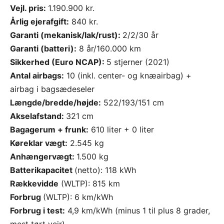
Vejl. pris:
1.190.900 kr.
Årlig ejerafgift:
840 kr.
Garanti (mekanisk/lak/rust):
2/2/30 år
Garanti (batteri):
8 år/160.000 km
Sikkerhed (Euro NCAP):
5 stjerner (2021)
Antal airbags:
10 (inkl. center- og knæairbag) +
airbag i bagsædeseler
Længde/bredde/højde:
522/193/151 cm
Akselafstand:
321 cm
Bagagerum + frunk:
610 liter + 0 liter
Køreklar vægt:
2.545 kg
Anhængervægt:
1.500 kg
Batterikapacitet
(netto): 118 kWh
Rækkevidde
(WLTP): 815 km
Forbrug
(WLTP): 6 km/kWh
Forbrug i test:
4,9 km/kWh (minus 1 til plus 8 grader,
mest tørt vejr)