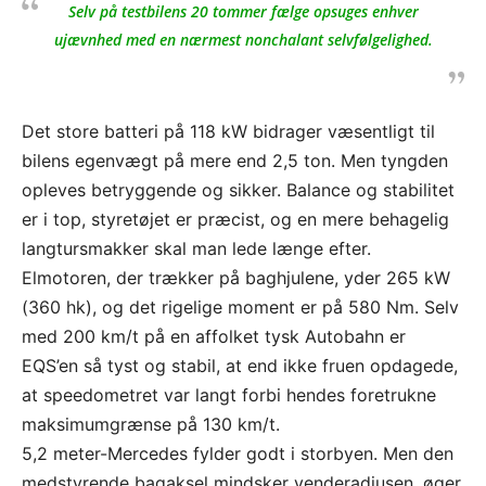
Selv på testbilens 20 tommer fælge opsuges enhver
ujævnhed med en nærmest nonchalant selvfølgelighed.
Det store batteri på 118 kW bidrager væsentligt til
bilens egenvægt på mere end 2,5 ton. Men tyngden
opleves betryggende og sikker. Balance og stabilitet
er i top, styretøjet er præcist, og en mere behagelig
langtursmakker skal man lede længe efter.
Elmotoren, der trækker på baghjulene, yder 265 kW
(360 hk), og det rigelige moment er på 580 Nm. Selv
med 200 km/t på en affolket tysk Autobahn er
EQS’en så tyst og stabil, at end ikke fruen opdagede,
at speedometret var langt forbi hendes foretrukne
maksimumgrænse på 130 km/t.
5,2 meter-Mercedes fylder godt i storbyen. Men den
medstyrende bagaksel mindsker venderadiusen, øger