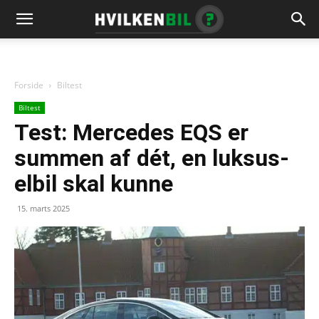
Forside
Biltest
Biltest
Test: Mercedes EQS er
summen af dét, en luksus-
elbil skal kunne
15. marts 2025