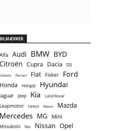
BILMÆRKER
BMW
BYD
Audi
Alfa
Citroën
Cupra
Dacia
DS
Ford
Fiat
Fisker
Ferrari
Exlantix
Hyundai
Honda
Hongqi
Kia
Jaguar
Jeep
Land Rover
Mazda
Leapmotor
Lexus
Maxus
Mercedes
MG
Mini
Nissan
Opel
Mitsubishi
Nio