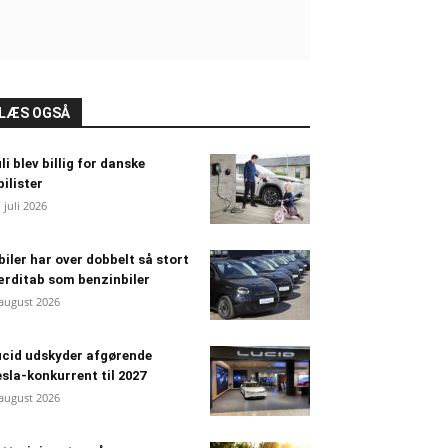
LÆS OGSÅ
li blev billig for danske
bilister
. juli 2026
biler har over dobbelt så stort
rditab som benzinbiler
 august 2026
cid udskyder afgørende
sla-konkurrent til 2027
 august 2026