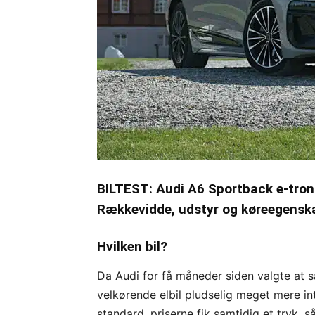
BILTEST: Audi A6 Sportback e-tron 
Rækkevidde, udstyr og køreegenskab
Hvilken bil?
Da Audi for få måneder siden valgte at 
velkørende elbil pludselig meget mere in
standard, priserne fik samtidig et tryk, 