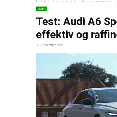
Forside
Biltest
Test: Audi A6 Sportback e-tron er ef
Biltest
Test: Audi A6 Sp
effektiv og raffi
29. november 2025