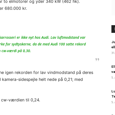
ar to elmotorer og yder 340 kW (462 hk).
er 680.000 kr.
karrosseri er ikke nyt hos Audi. Lav luftmodstand var
Ju
rke for sydtyskerne, da de med Audi 100 satte rekord
el
 cw-værdi på 0,30.
31
El
ne igen rekorden for lav vindmodstand på deres
væ
5.
 kamera-sidespejle helt nede på 0,21; med
Lu
Te
 cw-værdien til 0,24.
5.