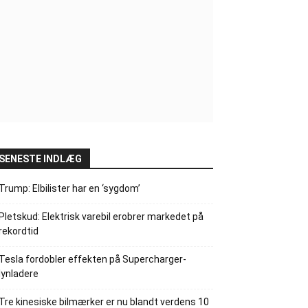
SENESTE INDLÆG
Trump: Elbilister har en ‘sygdom’
Pletskud: Elektrisk varebil erobrer markedet på
rekordtid
Tesla fordobler effekten på Supercharger-
lynladere
Tre kinesiske bilmærker er nu blandt verdens 10