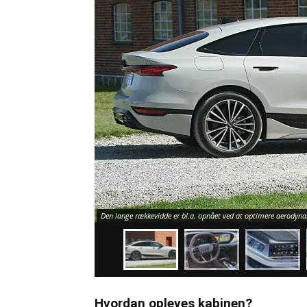
Den lange rækkevidde er bl.a. opnået ved at optimere aerodynam
Hvordan opleves kabinen?