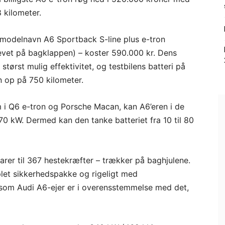
 kilometer.
 modelnavn A6 Sportback S-line plus e-tron
revet på bagklappen) – koster 590.000 kr. Dens
ørst mulig effektivitet, og testbilens batteri på
n op på 750 kilometer.
 i Q6 e-tron og Porsche Macan, kan A6’eren i de
0 kW. Dermed kan den tanke batteriet fra 10 til 80
arer til 367 hestekræfter – trækker på baghjulene.
plet sikkerhedspakke og rigeligt med
en som Audi A6-ejer er i overensstemmelse med det,