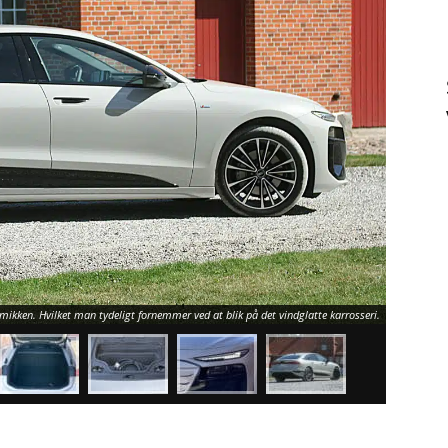
Fremragend
ikken. Hvilket man tydeligt fornemmer ved at blik på det vindglatte karrosseri.
begrænses.