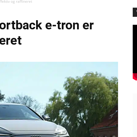
fektiv og raffineret
ortback e-tron er
neret