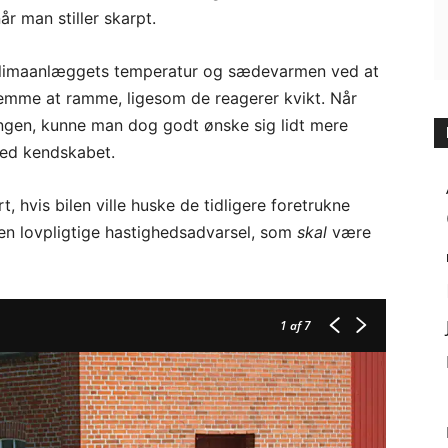
år man stiller skarpt.
 klimaanlæggets temperatur og sædevarmen ved at
nemme at ramme, ligesom de reagerer kvikt. Når
ingen, kunne man dog godt ønske sig lidt mere
med kendskabet.
hvis bilen ville huske de tidligere foretrukne
den lovpligtige hastighedsadvarsel, som
skal
være
1
af 7