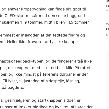
B
so
 og enhver kropsbygning kan finde sig godt til
31
e OLED-skærm står med den sorte baggrund
r skærmen 11,9 tommer, midt i bilen 14,5 tommer.
Po
za
g fremmest er mængden af det fedtede fingre og
5.
dt. Heller ikke fraværet af fysiske knapper
 haptisk feedback-typen, og de fungerer altså ikke
er, der reagerer med et mærkbart klik. På rattet
per, og ikke mindst på førerens dørpanel er der
il lyset, til justering af sidespejle, låsning,
s på bagdøre.
a. gearvælgeren og startknappen sidder, er
s oser af lækker blødhed og kvalitet, afsløres der