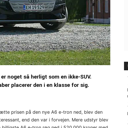
er noget så herligt som en ikke-SUV.
er placerer den i en klasse for sig.
sætte prisen på den nye A6 e-tron ned, blev den
teressant, end den var i forvejen. Mere udstyr blev
så billigste A6 e-tron røg ned i 520.000 kroner med