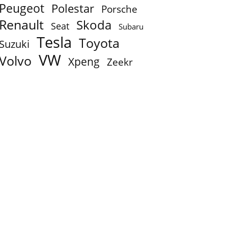
Peugeot
Polestar
Porsche
Renault
Skoda
Seat
Subaru
Tesla
Toyota
Suzuki
VW
Volvo
Xpeng
Zeekr
e ergonomi kendetegner Audi-kabinen inklusive den kæmpestore sammenhængende OLED-skær