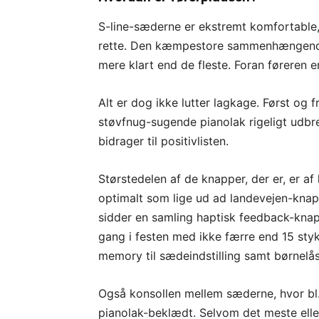
S-line-sæderne er ekstremt komfortable,
rette. Den kæmpestore sammenhængend
mere klart end de fleste. F
oran føreren e
Alt er dog ikke lutter lagkage. Først o
støvfnug-sugende pianolak rigeligt udbre
bidrager til positivlisten.
Størstedelen af de knapper, der er, er af
optimalt som lige ud ad landevejen-knapp
sidder en samling haptisk feedback-knap
gang i festen med ikke færre end 15 styk. T
memory til sædeindstilling samt børnelå
Også konsollen mellem sæderne, hvor bl.
pianolak-beklædt. Selvom det meste eller