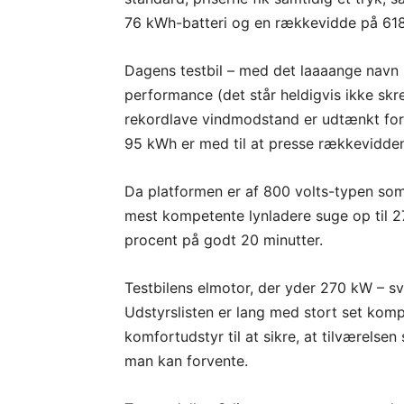
76 kWh-batteri og en rækkevidde på 618
Dagens testbil – med det laaaange navn
performance (det står heldigvis ikke sk
rekordlave vindmodstand er udtænkt for st
95 kWh er med til at presse rækkevidde
Da platformen er af 800 volts-typen som
mest kompetente lynladere suge op til 27
procent på godt 20 minutter.
Testbilens elmotor, der yder 270 kW – sv
Udstyrslisten er lang med stort set kom
komfortudstyr til at sikre, at tilværels
man kan forvente.